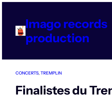
Aller
au
contenu
Imago records
production
CONCERTS
, 
TREMPLIN
Finalistes du Tre