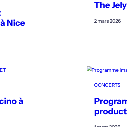
The Jely
z
 à Nice
2 mars 2026
CONCERTS
cino à
Progra
product