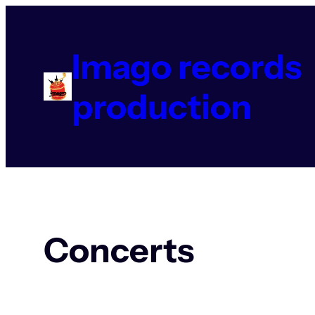
Aller
au
contenu
Imago records
production
Concerts