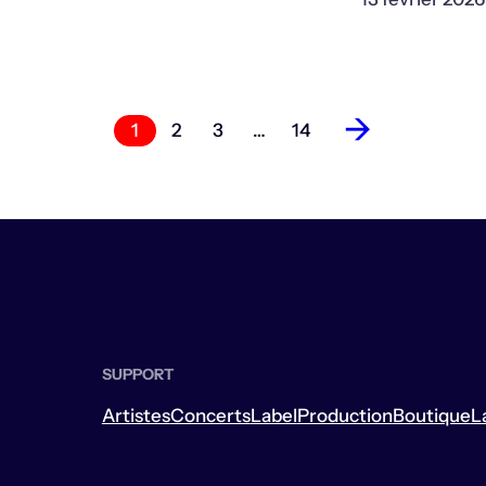
→
1
2
3
…
14
SUPPORT
Artistes
Concerts
Label
Production
Boutique
L