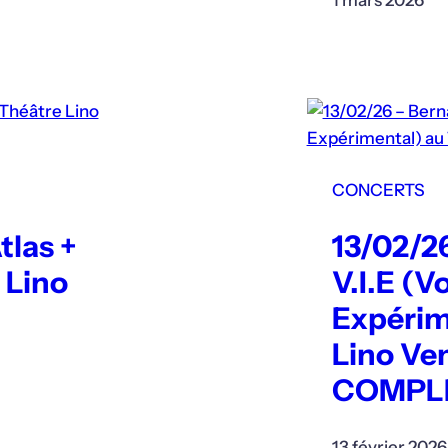
1 mars 2026
CONCERTS
tlas +
13/02/2
 Lino
V.I.E (V
Expérim
Lino Ven
COMPL
13 février 2026