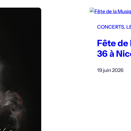
CONCERTS
, 
L
Fête de
36 à Nic
19 juin 2026