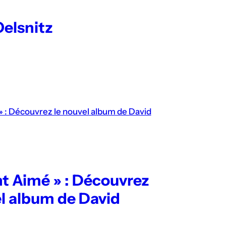
Oelsnitz
ant Aimé » : Découvrez
el album de David