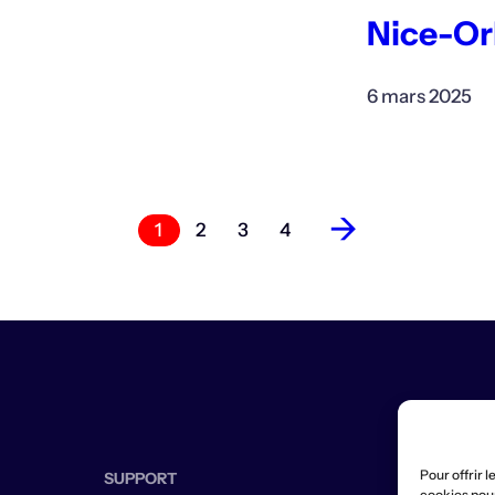
Nice-Or
6 mars 2025
→
1
2
3
4
Pour offrir 
SUPPORT
cookies pour