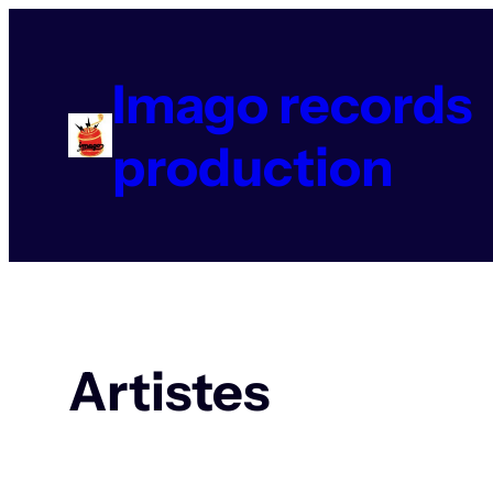
Aller
au
contenu
Imago records
production
Artistes