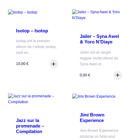
Isotop – Isotop
Jailer – Syna Awel
Isotop est le premier
& Yoro N’Diaye
album de l’artiste Isotop,
Jailer est un single
sorti en…
reggae multiculturel de
10,00
€
Syna Awel et…
0,00
€
Jimi Brown
Experience
Jazz sur la
promenade –
Jimi Brown Experience
Compilation
propose un funk-soul