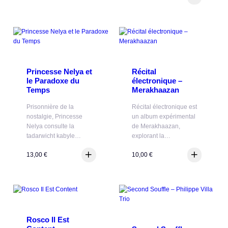
Princesse Nelya et
Récital
le Paradoxe du
électronique –
Temps
Merakhaazan
Prisonnière de la
Récital électronique est
nostalgie, Princesse
un album expérimental
Nelya consulte la
de Merakhaazan,
tadarwicht kabyle…
explorant la…
13,00
€
10,00
€
Rosco Il Est