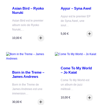
Asian Bird – Ryoko
Ayyur – Syna Awel
Nuruki
Ayyur est le premier EP
Asian Bird est le premier
de Syna Awel, une
album solo de Ryoko
soul…
Nuruki,…
5,00
€
10,00
€
Come To My World
– Jo Kaiat
Born in the Treme –
James Andrews
Come To My World est
Born in the Treme de
un album de jazz
James Andrews est une
métissé…
immersion…
10,00
€
30,00
€