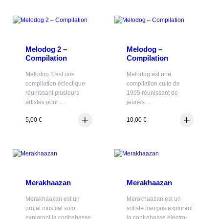
Melodog 2 –
Melodog –
Compilation
Compilation
Melodog 2 est une
Melodog est une
compilation éclectique
compilation culte de
réunissant plusieurs
1995 réunissant de
artistes pour…
jeunes…
5,00
€
10,00
€
Merakhaazan
Merakhaazan
Merakhaazan est un
Merakhaazan est un
projet musical solo
soliste français explorant
explorant la contrebasse
la contrebasse électro-