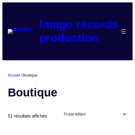
Aller
au
contenu
Imago records
production
Accueil
/ Boutique
Boutique
51 résultats affichés