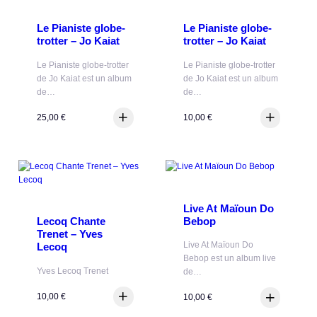
Le Pianiste globe-
Le Pianiste globe-
trotter – Jo Kaiat
trotter – Jo Kaiat
Le Pianiste globe-trotter
Le Pianiste globe-trotter
de Jo Kaiat est un album
de Jo Kaiat est un album
de…
de…
25,00
€
10,00
€
Live At Maïoun Do
Bebop
Lecoq Chante
Trenet – Yves
Live At Maïoun Do
Lecoq
Bebop est un album live
Yves Lecoq Trenet
de…
10,00
€
10,00
€