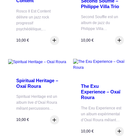
Content
Second Souffle –
Philippe Villa Trio
Rosco Il Est Content
Second Souffle est un
délivre un jazz rock
album de jazz du
progressif
Philippe Villa…
psychédélique,…
10,00
€
10,00
€
Spiritual Heritage –
Oxaï Roura
The Exu
Experience – Oxaï
Spiritual Heritage est un
Roura
album live d’Oxaï Roura
The Exu Experience est
mêlant percussions…
un album expérimental
10,00
€
d’Oxaï Roura mêlant…
10,00
€