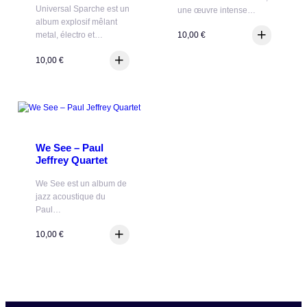
Universal Sparche est un
une œuvre intense…
album explosif mêlant
10,00
€
metal, électro et…
10,00
€
We See – Paul
Jeffrey Quartet
We See est un album de
jazz acoustique du
Paul…
10,00
€