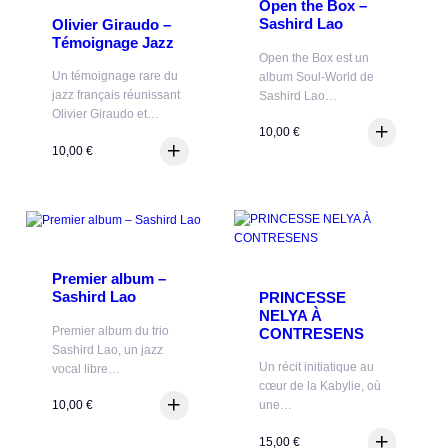
Open the Box –
Sashird Lao
Olivier Giraudo –
Témoignage Jazz
Open the Box est un
Un témoignage rare du
album Soul-World de
jazz français réunissant
Sashird Lao…
Olivier Giraudo et…
10,00
€
10,00
€
Premier album –
Sashird Lao
PRINCESSE
NELYA À
Premier album du trio
CONTRESENS
Sashird Lao, un jazz
Un récit initiatique au
vocal libre…
cœur de la Kabylie, où
10,00
€
une…
15,00
€