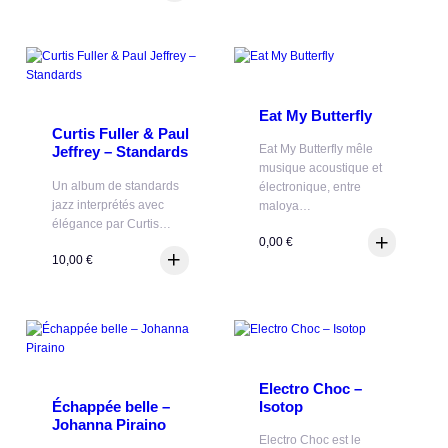
Eat My Butterfly
Curtis Fuller & Paul
Eat My Butterfly mêle
Jeffrey – Standards
musique acoustique et
Un album de standards
électronique, entre
jazz interprétés avec
maloya…
élégance par Curtis…
0,00
€
10,00
€
Electro Choc –
Isotop
Échappée belle –
Johanna Piraino
Electro Choc est le