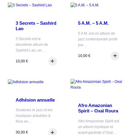
3 Secrets – Sashird
5 A.M. – 5 A.M.
Lao
5 A.M. est un album de
3 Secrets est le
jazz contemporain porté
deuxième album de
par…
Sashird Lao, un…
10,00
€
10,00
€
Adhésion annuelle
Afro Amazonian
Soutenez le jazz et les
Spirit – Oxaï Roura
musiques actuelles à
Afro Amazonian Spirit est
Nice en…
un album mystique et
30,00
€
avant-gardiste d’Oxaï…