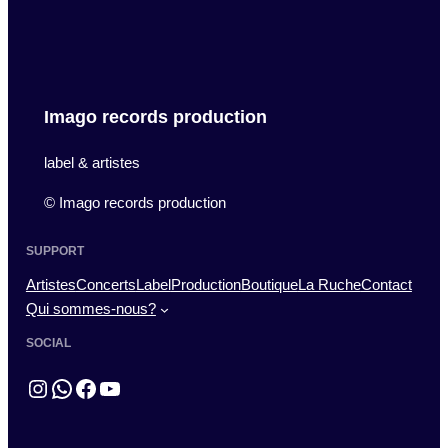
Imago records production
label & artistes
© Imago records production
SUPPORT
Artistes
Concerts
Label
Production
Boutique
La Ruche
Contact
Qui sommes-nous?
SOCIAL
Instagram
WhatsApp
Facebook
YouTube