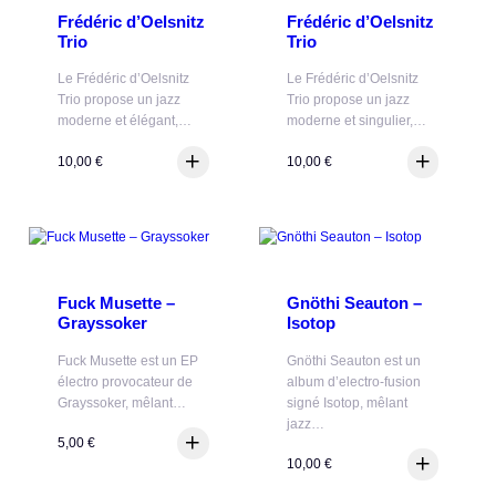
Frédéric d’Oelsnitz
Frédéric d’Oelsnitz
Trio
Trio
Le Frédéric d’Oelsnitz
Le Frédéric d’Oelsnitz
Trio propose un jazz
Trio propose un jazz
moderne et élégant,…
moderne et singulier,…
10,00
€
10,00
€
Fuck Musette –
Gnöthi Seauton –
Grayssoker
Isotop
Fuck Musette est un EP
Gnöthi Seauton est un
électro provocateur de
album d’electro-fusion
Grayssoker, mêlant…
signé Isotop, mêlant
jazz…
5,00
€
10,00
€