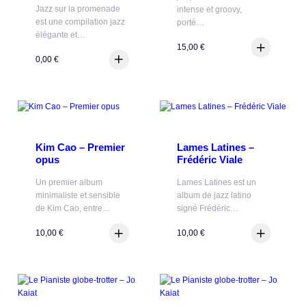
Jazz sur la promenade
intense et groovy,
est une compilation jazz
porté…
élégante et…
15,00
€
0,00
€
Kim Cao – Premier
Lames Latines –
opus
Frédéric Viale
Un premier album
Lames Latines est un
minimaliste et sensible
album de jazz latino
de Kim Cao, entre…
signé Frédéric…
10,00
€
10,00
€