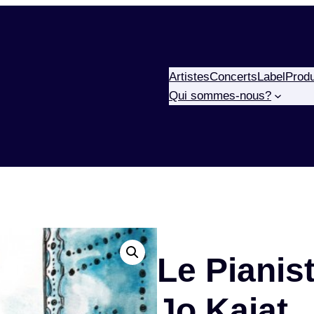
Artistes
Concerts
Label
Produ
Qui sommes-nous?
Le Pianist
Jo Kaiat