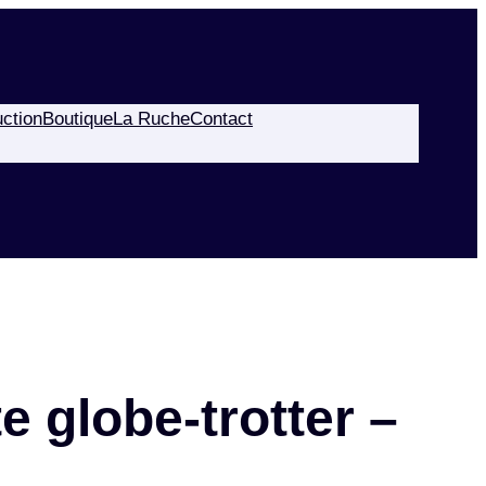
ction
Boutique
La Ruche
Contact
e globe-trotter –