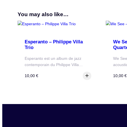
You may also like…
Esperanto – Philippe Villa
We Se
Trio
Quart
Esperanto est un album de jazz
We See 
contemporain du Philippe Villa…
acoust
10,00
€
10,00
€