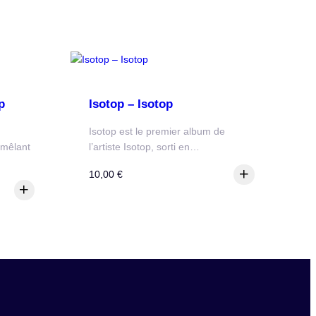
p
Isotop – Isotop
Isotop est le premier album de
, mêlant
l’artiste Isotop, sorti en…
10,00
€