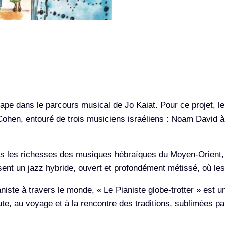
d
e
L
e
P
i
a
n
ape dans le parcours musical de Jo Kaiat. Pour ce projet, le 
i
ohen, entouré de trois musiciens israéliens : Noam David à l
s
t
ns les richesses des musiques hébraïques du Moyen-Orient, 
e
sent un jazz hybride, ouvert et profondément métissé, où les
g
l
iste à travers le monde, « Le Pianiste globe-trotter » est 
o
ute, au voyage et à la rencontre des traditions, sublimées p
b
e