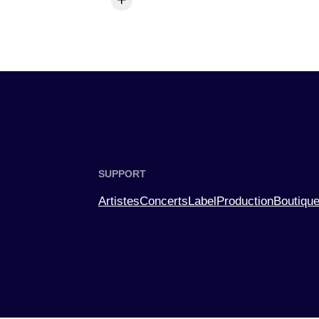
SUPPORT
Artistes
Concerts
Label
Production
Boutiqu