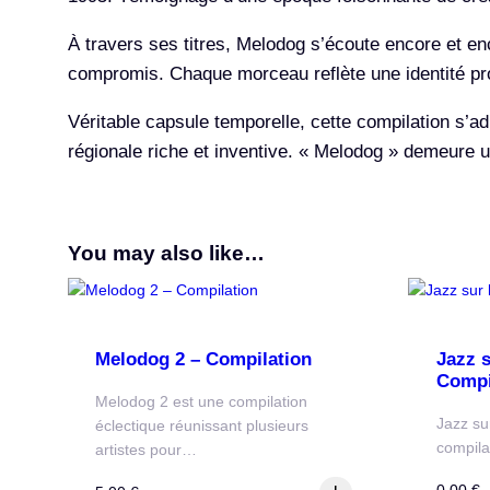
À travers ses titres, Melodog s’écoute encore et en
compromis. Chaque morceau reflète une identité prop
Véritable capsule temporelle, cette compilation s’
régionale riche et inventive. « Melodog » demeure 
You may also like…
Melodog 2 – Compilation
Jazz 
Compi
Melodog 2 est une compilation
Jazz su
éclectique réunissant plusieurs
compila
artistes pour…