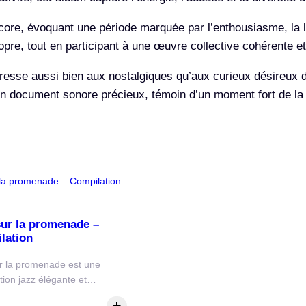
o
core, évoquant une période marquée par l’enthousiasme, la li
d
re, tout en participant à une œuvre collective cohérente et
o
g
adresse aussi bien aux nostalgiques qu’aux curieux désireux
–
un document sonore précieux, témoin d’un moment fort de la
C
o
m
p
i
l
a
sur la promenade –
t
lation
i
r la promenade est une
o
tion jazz élégante et…
n