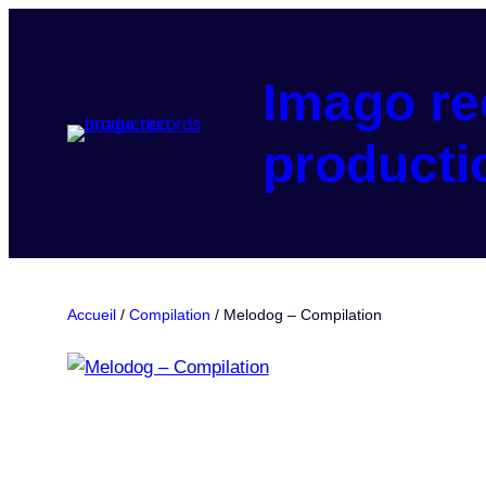
Aller
au
contenu
Imago re
producti
Accueil
/
Compilation
/ Melodog – Compilation