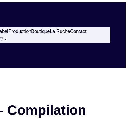
abel
Production
Boutique
La Ruche
Contact
?
– Compilation