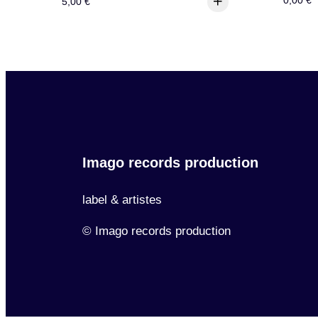
0,00
€
5,00
€
Imago records production
label & artistes
© Imago records production