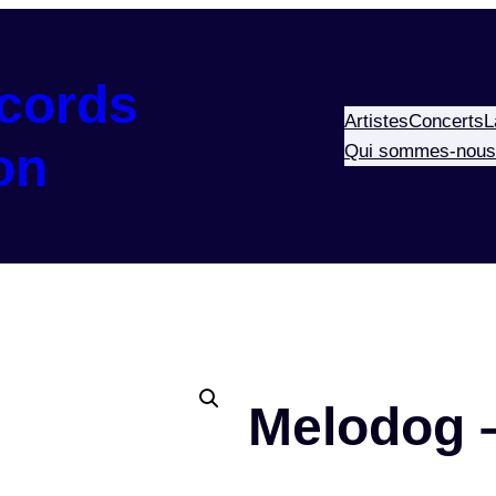
cords
Artistes
Concerts
L
on
Qui sommes-nous
Melodog 