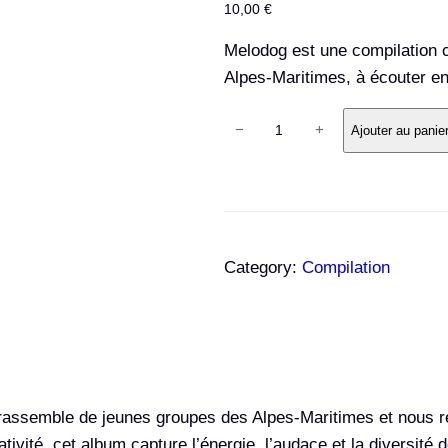
10,00
€
Melodog est une compilation 
Alpes-Maritimes, à écouter en
q
−
+
Ajouter au panie
u
a
n
t
i
Category:
Compilation
t
é
d
e
M
rassemble de jeunes groupes des Alpes-Maritimes et nous r
e
vité, cet album capture l’énergie, l’audace et la diversité 
l