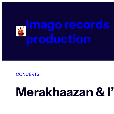
Aller
au
contenu
Imago records
production
CONCERTS
Merakhaazan & l