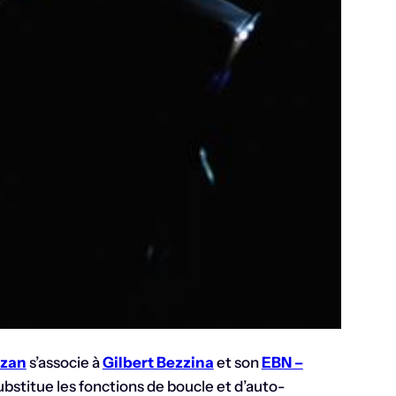
zan
s’associe à
Gilbert Bezzina
et son
EBN –
bstitue les fonctions de boucle et d’auto-