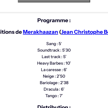
Programme :
tions de
Merakhaazan
(
Jean Christophe B
Sang : 5′
Soundtrack : 5’30
Last track : 5’
Heavy Barbes : 10’
La caresse : 6’
Neige : 2’50
Bariolage : 2’38
Dracula : 6’
Tango : 7’
Distribution :