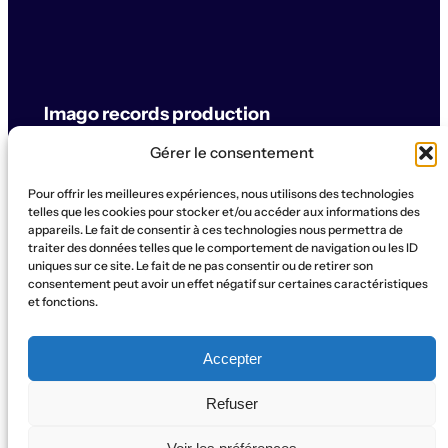
Imago records production
Gérer le consentement
label & artistes
Pour offrir les meilleures expériences, nous utilisons des technologies
© Imago records production
telles que les cookies pour stocker et/ou accéder aux informations des
appareils. Le fait de consentir à ces technologies nous permettra de
traiter des données telles que le comportement de navigation ou les ID
SUPPORT
uniques sur ce site. Le fait de ne pas consentir ou de retirer son
Artistes
Concerts
Label
Production
Boutique
La Ruche
consentement peut avoir un effet négatif sur certaines caractéristiques
et fonctions.
Contact
Qui sommes-nous?
SOCIAL
Accepter
Instagram
WhatsApp
Facebook
YouTube
Refuser