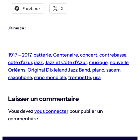
Facebook
X
J’aime ça :
1917 – 2017
, 
batterie
, 
Centenaire
, 
concert
, 
contrebasse
, 
cote d’azur
, 
jazz
, 
Jazz et Côte d’Azur
, 
musique
, 
nouvelle
Orléans
, 
Original Dixieland Jazz Band
, 
piano
, 
sacem
, 
saxophone
, 
sono mondiale
, 
trompette
, 
usa
Laisser un commentaire
Vous devez
vous connecter
pour publier un
commentaire.