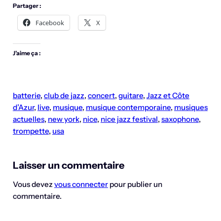
Partager :
Facebook
X
J’aime ça :
batterie
, 
club de jazz
, 
concert
, 
guitare
, 
Jazz et Côte
d’Azur
, 
live
, 
musique
, 
musique contemporaine
, 
musiques
actuelles
, 
new york
, 
nice
, 
nice jazz festival
, 
saxophone
, 
trompette
, 
usa
Laisser un commentaire
Vous devez
vous connecter
pour publier un
commentaire.