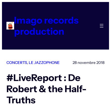
Aller
au
contenu
Imago records
production
CONCERTS
, 
LE JAZZOPHONE
28 novembre 2018
#LiveReport : De
Robert & the Half-
Truths