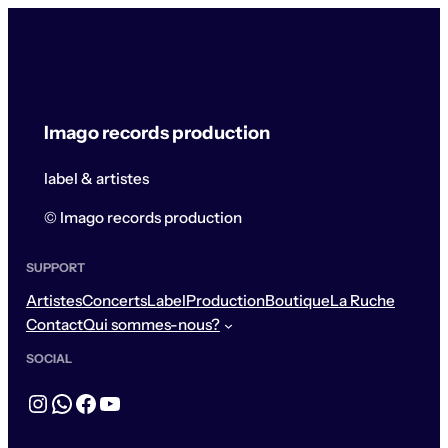
Imago records production
label & artistes
© Imago records production
SUPPORT
Artistes
Concerts
Label
Production
Boutique
La Ruche
Contact
Qui sommes-nous?
SOCIAL
Instagram
WhatsApp
Facebook
YouTube