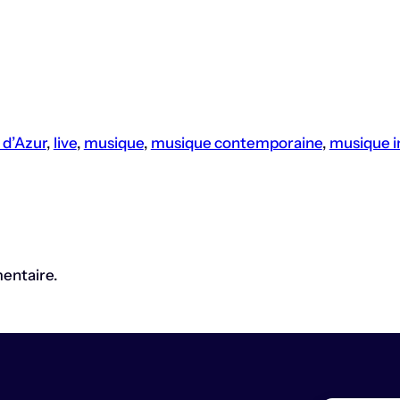
 d’Azur
, 
live
, 
musique
, 
musique contemporaine
, 
musique i
entaire.