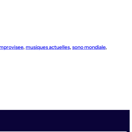
mprovisee
, 
musiques actuelles
, 
sono mondiale
, 