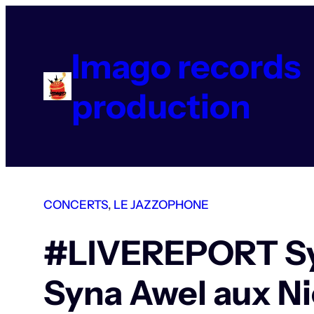
Aller
au
contenu
Imago records
production
CONCERTS
, 
LE JAZZOPHONE
#LIVEREPORT Sylv
Syna Awel aux Ni