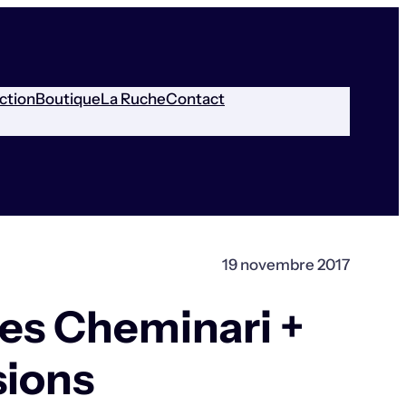
ction
Boutique
La Ruche
Contact
19 novembre 2017
res Cheminari +
sions