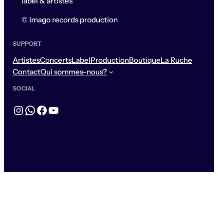
label & artistes
© Imago records production
SUPPORT
Artistes
Concerts
Label
Production
Boutique
La Ruche
Contact
Qui sommes-nous?
SOCIAL
Instagram
WhatsApp
Facebook
YouTube