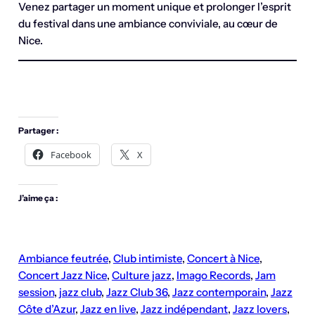
Venez partager un moment unique et prolonger l’esprit
du festival dans une ambiance conviviale, au cœur de
Nice.
Partager :
Facebook
X
J’aime ça :
Ambiance feutrée
, 
Club intimiste
, 
Concert à Nice
, 
Concert Jazz Nice
, 
Culture jazz
, 
Imago Records
, 
Jam
session
, 
jazz club
, 
Jazz Club 36
, 
Jazz contemporain
, 
Jazz
Côte d’Azur
, 
Jazz en live
, 
Jazz indépendant
, 
Jazz lovers
, 