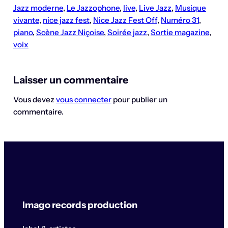
Jazz moderne
, 
Le Jazzophone
, 
live
, 
Live Jazz
, 
Musique
vivante
, 
nice jazz fest
, 
Nice Jazz Fest Off
, 
Numéro 31
, 
piano
, 
Scène Jazz Niçoise
, 
Soirée jazz
, 
Sortie magazine
, 
voix
Laisser un commentaire
Vous devez
vous connecter
pour publier un
commentaire.
Imago records production