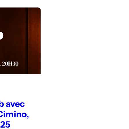
b avec
Cimino,
025