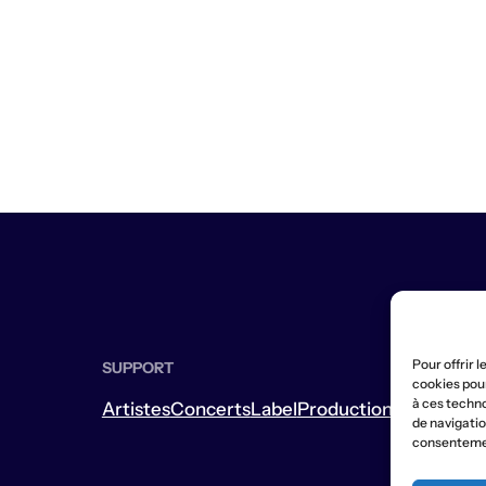
Pour offrir 
SUPPORT
cookies pour
à ces techn
Artistes
Concerts
Label
Production
Boutique
L
de navigation
consentement