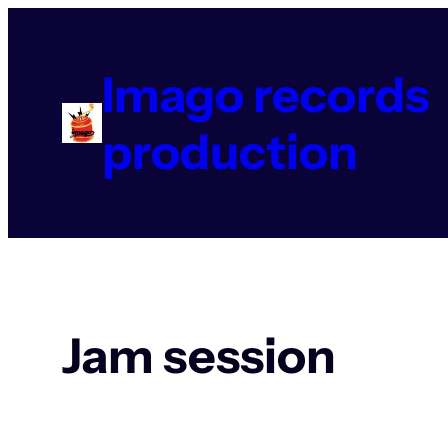
Aller
au
contenu
Imago records
production
Jam session