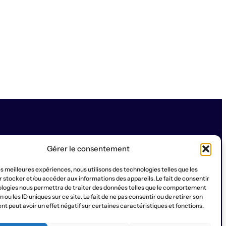
Gérer le consentement
les meilleures expériences, nous utilisons des technologies telles que les
SOCIAL
 stocker et/ou accéder aux informations des appareils. Le fait de consentir
ologies nous permettra de traiter des données telles que le comportement
a Ruche
Contact
Qui sommes-nous?
Instagram
WhatsApp
Facebook
YouTub
 ou les ID uniques sur ce site. Le fait de ne pas consentir ou de retirer son
 peut avoir un effet négatif sur certaines caractéristiques et fonctions.