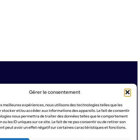
Gérer le consentement
les meilleures expériences, nous utilisons des technologies telles que les
SOCIAL
 stocker et/ou accéder aux informations des appareils. Le fait de consentir
ologies nous permettra de traiter des données telles que le comportement
a Ruche
Contact
Qui sommes-nous?
Instagram
WhatsApp
Facebook
YouTub
 ou les ID uniques sur ce site. Le fait de ne pas consentir ou de retirer son
 peut avoir un effet négatif sur certaines caractéristiques et fonctions.