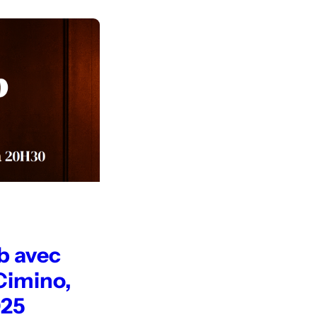
b avec
Cimino,
025