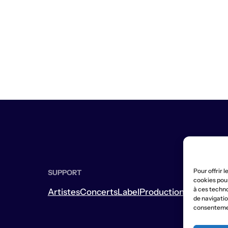
Pour offrir 
SUPPORT
cookies pour
à ces techn
Artistes
Concerts
Label
Production
Boutique
L
de navigation
consentement