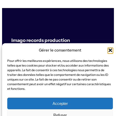
Imago records production
Gérer le consentement
label & artistes
Pour offrir les meilleures expériences, nous utilisons des technologies
© Imago records production
telles que les cookies pour stocker et/ou accéder aux informations des
appareils. Le fait de consentir à ces technologies nous permettra de
traiter des données telles que le comportement de navigation ou les ID
SUPPORT
uniques sur ce site. Le fait de ne pas consentir ou de retirer son
Artistes
Concerts
Label
Production
Boutique
La Ruche
consentement peut avoir un effet négatif sur certaines caractéristiques
et fonctions.
Contact
Qui sommes-nous?
SOCIAL
Accepter
Instagram
WhatsApp
Facebook
YouTube
Refuser