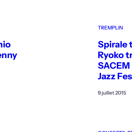
TREMPLIN
nio
Spirale 
enny
Ryoko tr
SACEM –
Jazz Fes
9 juillet 2015