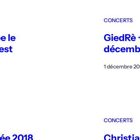
CONCERTS
e le
GiedRè +
est
décemb
1 décembre 20
CONCERTS
née 2018
Christia