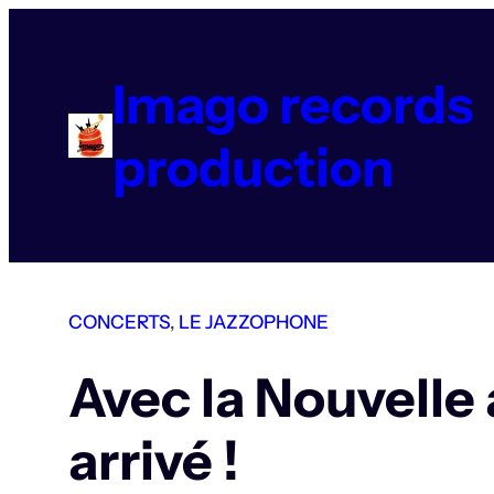
Aller
au
contenu
Imago records
production
CONCERTS
, 
LE JAZZOPHONE
Avec la Nouvelle
arrivé !