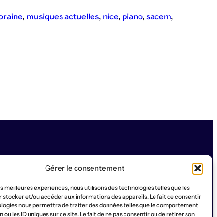
oraine
, 
musiques actuelles
, 
nice
, 
piano
, 
sacem
, 
Gérer le consentement
les meilleures expériences, nous utilisons des technologies telles que les
SOCIAL
 stocker et/ou accéder aux informations des appareils. Le fait de consentir
ologies nous permettra de traiter des données telles que le comportement
a Ruche
Contact
Qui sommes-nous?
Instagram
WhatsApp
Facebook
YouTub
 ou les ID uniques sur ce site. Le fait de ne pas consentir ou de retirer son