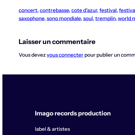
concert
, 
contrebasse
, 
cote d’azur
, 
festival
, 
festiva
saxophone
, 
sono mondiale
, 
soul
, 
tremplin
, 
world 
Laisser un commentaire
Vous devez
vous connecter
pour publier un comm
Imago records production
label & artistes