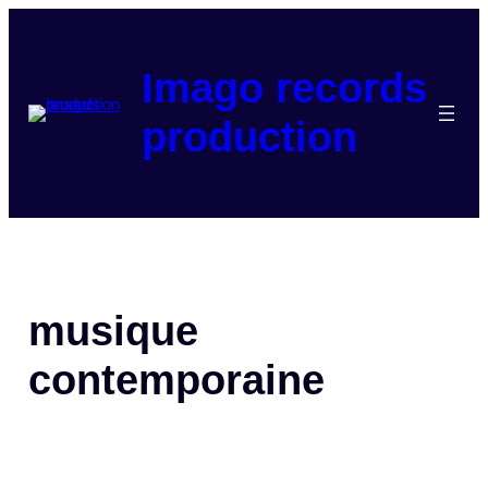
Aller
au
contenu
Imago records
production
musique
contemporaine