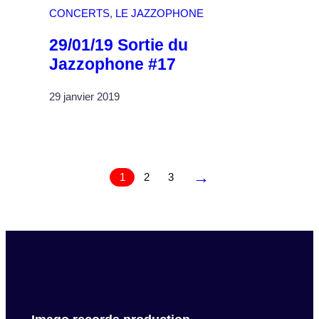
CONCERTS
, 
LE JAZZOPHONE
29/01/19 Sortie du
Jazzophone #17
29 janvier 2019
→
1
2
3