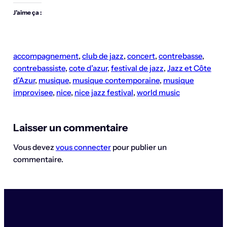
J’aime ça :
accompagnement
, 
club de jazz
, 
concert
, 
contrebasse
, 
contrebassiste
, 
cote d’azur
, 
festival de jazz
, 
Jazz et Côte
d’Azur
, 
musique
, 
musique contemporaine
, 
musique
improvisee
, 
nice
, 
nice jazz festival
, 
world music
Laisser un commentaire
Vous devez
vous connecter
pour publier un
commentaire.