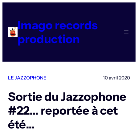
Aller
au
contenu
Imago records
production
LE JAZZOPHONE
10 avril 2020
Sortie du Jazzophone
#22… reportée à cet
été…