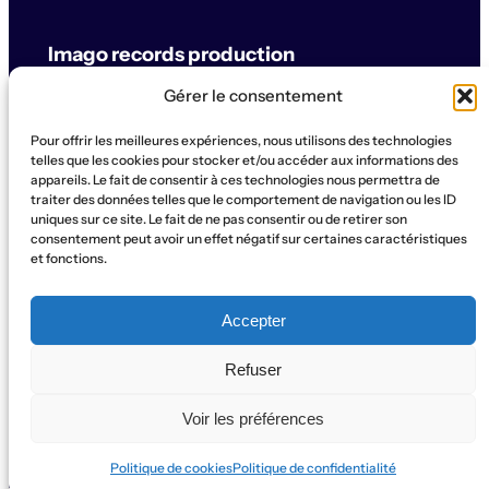
Imago records production
Gérer le consentement
label & artistes
Pour offrir les meilleures expériences, nous utilisons des technologies
© Imago records production
telles que les cookies pour stocker et/ou accéder aux informations des
appareils. Le fait de consentir à ces technologies nous permettra de
traiter des données telles que le comportement de navigation ou les ID
SUPPORT
uniques sur ce site. Le fait de ne pas consentir ou de retirer son
Artistes
Concerts
Label
Production
Boutique
La Ruche
consentement peut avoir un effet négatif sur certaines caractéristiques
et fonctions.
Contact
Qui sommes-nous?
SOCIAL
Accepter
Instagram
WhatsApp
Facebook
YouTube
Refuser
Voir les préférences
Politique de cookies
Politique de confidentialité