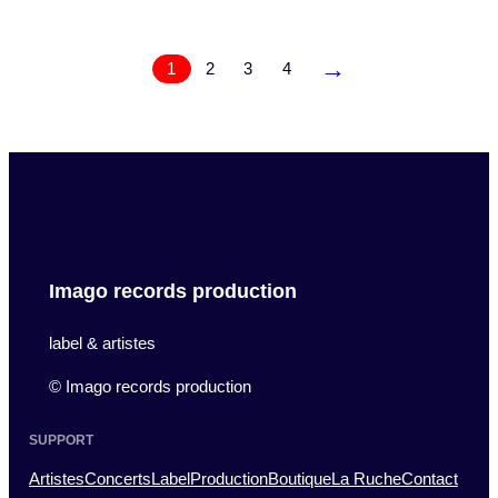
→
1
2
3
4
Imago records production
label & artistes
© Imago records production
SUPPORT
Artistes
Concerts
Label
Production
Boutique
La Ruche
Contact