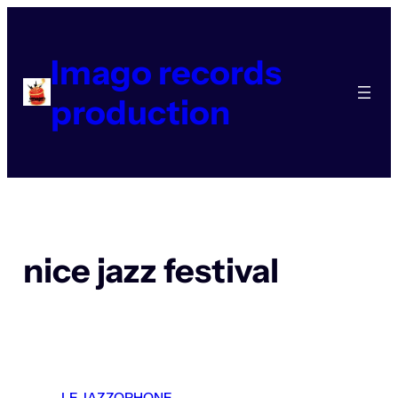
Aller
au
contenu
Imago records
production
nice jazz festival
LE JAZZOPHONE