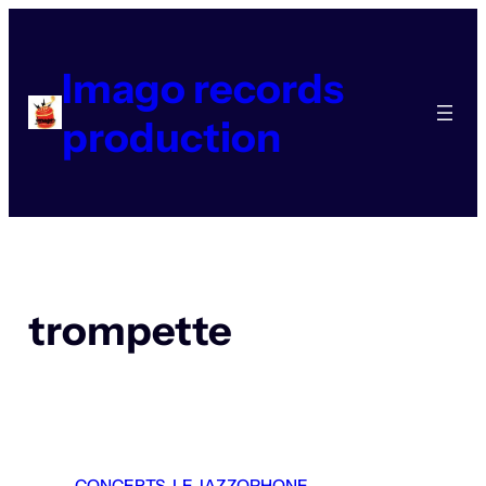
Aller
au
contenu
Imago records
production
trompette
CONCERTS
, 
LE JAZZOPHONE