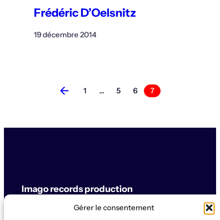
Frédéric D’Oelsnitz
19 décembre 2014
←
1
…
5
6
7
Imago records production
Gérer le consentement
label & artistes