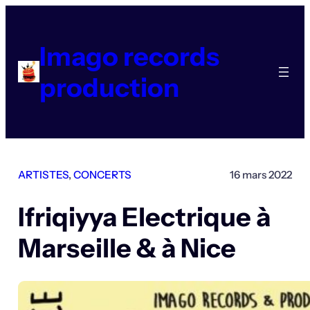
Aller
au
contenu
Imago records
production
ARTISTES
, 
CONCERTS
16 mars 2022
Ifriqiyya Electrique à
Marseille & à Nice