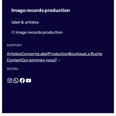
Imago records production
label & artistes
© Imago records production
SUPPORT
Artistes
Concerts
Label
Production
Boutique
La Ruche
Contact
Qui sommes-nous?
SOCIAL
Instagram
WhatsApp
Facebook
YouTube