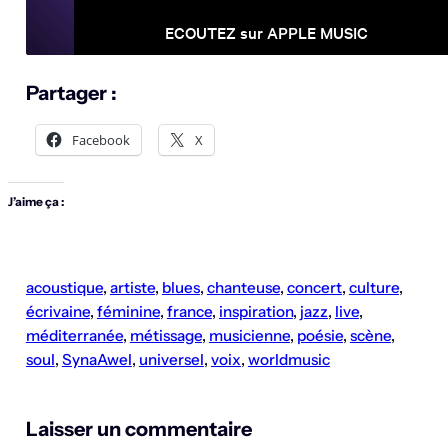
Partager :
Facebook
X
J’aime ça :
acoustique
, 
artiste
, 
blues
, 
chanteuse
, 
concert
, 
culture
, 
écrivaine
, 
féminine
, 
france
, 
inspiration
, 
jazz
, 
live
, 
méditerranée
, 
métissage
, 
musicienne
, 
poésie
, 
scène
, 
soul
, 
SynaAwel
, 
universel
, 
voix
, 
worldmusic
Laisser un commentaire