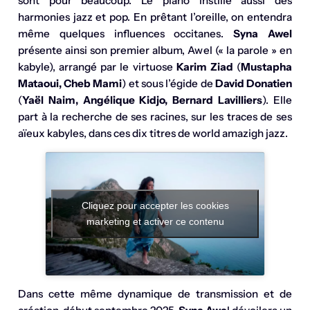
sont pour beaucoup. Le piano instille aussi des
harmonies jazz et pop. En prêtant l’oreille, on entendra
même quelques influences occitanes.
Syna Awel
présente ainsi son premier album, Awel (« la parole » en
kabyle), arrangé par le virtuose
Karim Ziad
(
Mustapha
Mataoui, Cheb Mami
) et sous l’égide de
David Donatien
(
Yaël Naim, Angélique Kidjo, Bernard Lavilliers
). Elle
part à la recherche de ses racines, sur les traces de ses
aïeux kabyles, dans ces dix titres de world amazigh jazz.
Cliquez pour accepter les cookies
marketing et activer ce contenu
Dans cette même dynamique de transmission et de