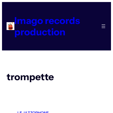
Aller
au
contenu
Imago records
production
trompette
LE JAZZOPHONE