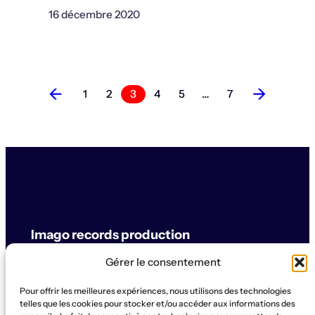
16 décembre 2020
←
→
1
2
3
4
5
…
7
Imago records production
Gérer le consentement
label & artistes
Pour offrir les meilleures expériences, nous utilisons des technologies
© Imago records production
telles que les cookies pour stocker et/ou accéder aux informations des