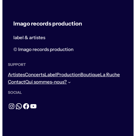
Imago records production
label & artistes
© Imago records production
SUPPORT
Artistes
Concerts
Label
Production
Boutique
La Ruche
Contact
Qui sommes-nous?
SOCIAL
Instagram
WhatsApp
Facebook
YouTube