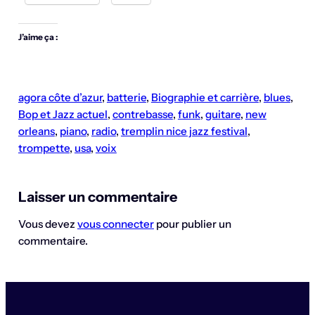
J’aime ça :
agora côte d’azur
, 
batterie
, 
Biographie et carrière
, 
blues
, 
Bop et Jazz actuel
, 
contrebasse
, 
funk
, 
guitare
, 
new
orleans
, 
piano
, 
radio
, 
tremplin nice jazz festival
, 
trompette
, 
usa
, 
voix
Laisser un commentaire
Vous devez
vous connecter
pour publier un
commentaire.