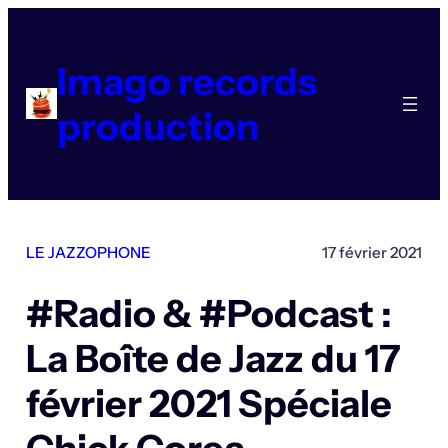
Aller
au
contenu
Imago records
production
LE JAZZOPHONE
17 février 2021
#Radio & #Podcast :
La Boîte de Jazz du 17
février 2021 Spéciale