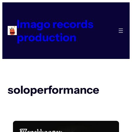
Aller
au
contenu
Imago records
production
soloperformance