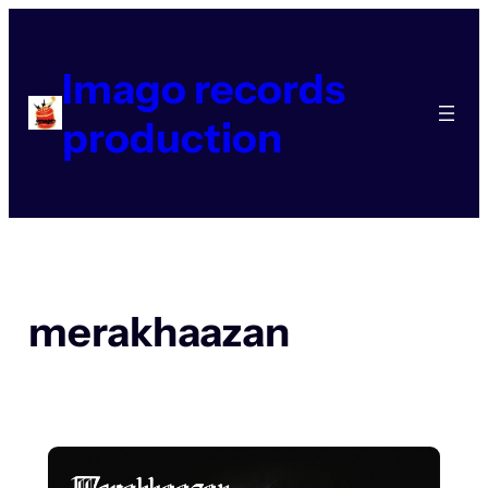
Aller
au
contenu
Imago records
production
merakhaazan