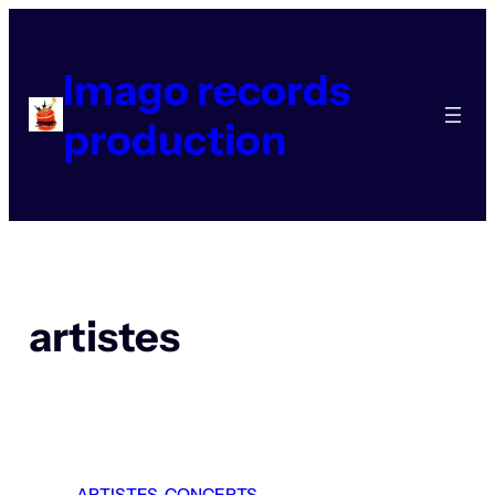
Aller
au
contenu
Imago records
production
artistes
ARTISTES
, 
CONCERTS