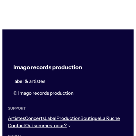
Imago records production
label & artistes
© Imago records production
SUPPORT
Artistes
Concerts
Label
Production
Boutique
La Ruche
Contact
Qui sommes-nous?