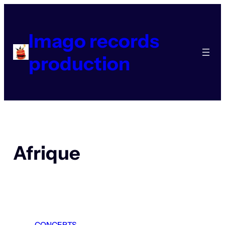
Aller
au
contenu
Imago records
production
Afrique
CONCERTS