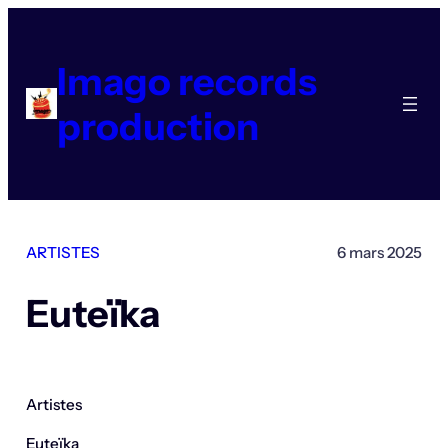
Aller
au
contenu
Imago records
production
ARTISTES
6 mars 2025
Euteïka
Artistes
Euteïka