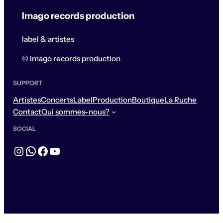
Imago records production
label & artistes
© Imago records production
SUPPORT
Artistes
Concerts
Label
Production
Boutique
La Ruche
Contact
Qui sommes-nous?
SOCIAL
Instagram
WhatsApp
Facebook
YouTube