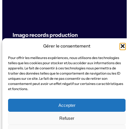
Imago records production
Gérer le consentement
label & artistes
Pour offrir les meilleures expériences, nous utilisons des technologies
© Imago records production
telles que les cookies pour stocker et/ou accéder aux informations des
appareils. Le fait de consentir à ces technologies nous permettra de
traiter des données telles que le comportement de navigation ou les ID
SUPPORT
uniques sur ce site. Le fait de ne pas consentir ou de retirer son
Artistes
Concerts
Label
Production
Boutique
La Ruche
consentement peut avoir un effet négatif sur certaines caractéristiques
et fonctions.
Contact
Qui sommes-nous?
SOCIAL
Accepter
Instagram
WhatsApp
Facebook
YouTube
Refuser