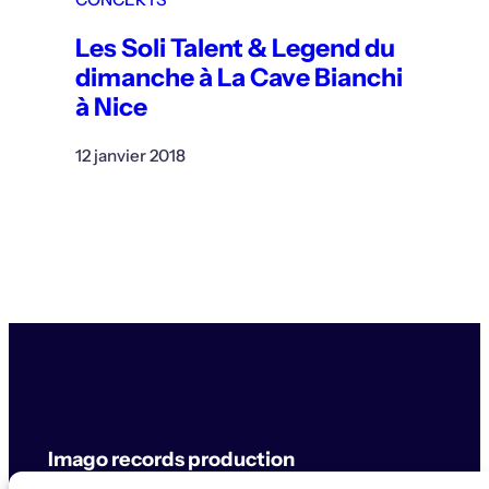
Les Soli Talent & Legend du
dimanche à La Cave Bianchi
à Nice
12 janvier 2018
Imago records production