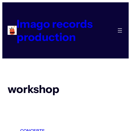
Aller
au
contenu
Imago records
production
workshop
CONCERTS