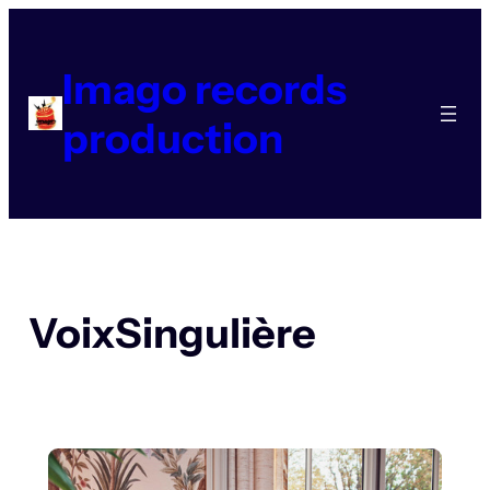
Aller
au
contenu
Imago records
production
VoixSingulière