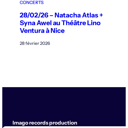
CONCERTS
28/02/26 – Natacha Atlas +
Syna Awel au Théâtre Lino
Ventura à Nice
28 février 2026
Imago records production