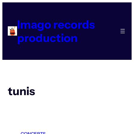
Aller
au
contenu
Imago records
production
tunis
CONCERTS