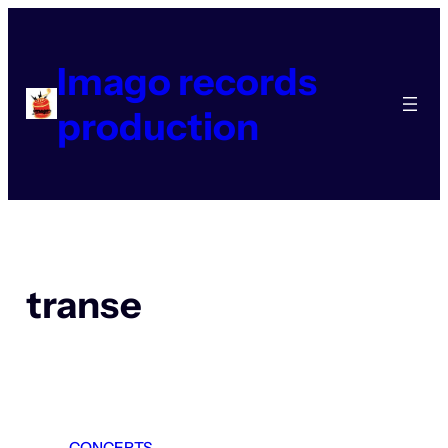
Aller
au
contenu
Imago records
production
transe
CONCERTS