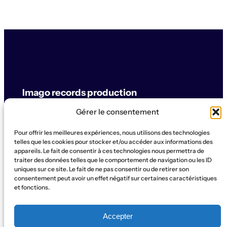
Imago records production
Gérer le consentement
label & artistes
Pour offrir les meilleures expériences, nous utilisons des technologies
© Imago records production
telles que les cookies pour stocker et/ou accéder aux informations des
appareils. Le fait de consentir à ces technologies nous permettra de
traiter des données telles que le comportement de navigation ou les ID
SUPPORT
uniques sur ce site. Le fait de ne pas consentir ou de retirer son
Artistes
Concerts
Label
Production
Boutique
La Ruche
consentement peut avoir un effet négatif sur certaines caractéristiques
et fonctions.
Contact
Qui sommes-nous?
SOCIAL
Accepter