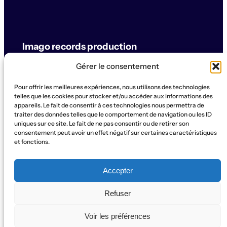
Imago records production
Gérer le consentement
label & artistes
Pour offrir les meilleures expériences, nous utilisons des technologies
© Imago records production
telles que les cookies pour stocker et/ou accéder aux informations des
appareils. Le fait de consentir à ces technologies nous permettra de
traiter des données telles que le comportement de navigation ou les ID
SUPPORT
uniques sur ce site. Le fait de ne pas consentir ou de retirer son
Artistes
Concerts
Label
Production
Boutique
La Ruche
consentement peut avoir un effet négatif sur certaines caractéristiques
et fonctions.
Contact
Qui sommes-nous?
SOCIAL
Accepter
Instagram
WhatsApp
Facebook
YouTube
Refuser
Voir les préférences