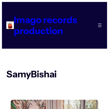
Aller
au
contenu
Imago records
production
SamyBishai