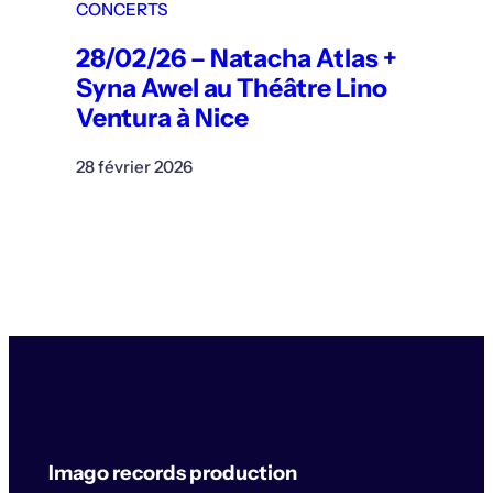
CONCERTS
28/02/26 – Natacha Atlas +
Syna Awel au Théâtre Lino
Ventura à Nice
28 février 2026
Imago records production