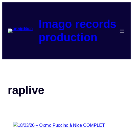
Aller
au
contenu
Imago records
production
raplive