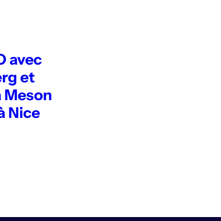
 avec
rg et
a Meson
à Nice