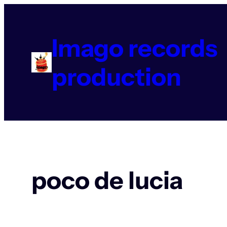
Aller
au
contenu
Imago records
production
poco de lucia