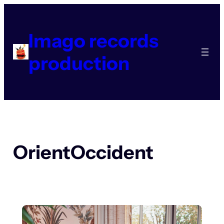
Aller
au
contenu
Imago records
production
OrientOccident