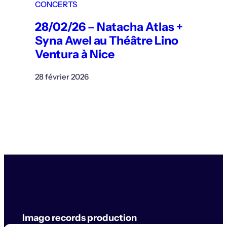
CONCERTS
28/02/26 – Natacha Atlas +
Syna Awel au Théâtre Lino
Ventura à Nice
28 février 2026
Imago records production