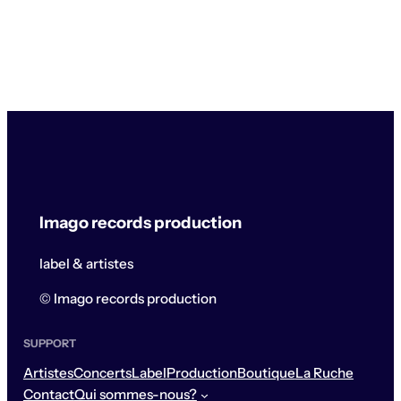
Imago records production
label & artistes
© Imago records production
SUPPORT
Artistes
Concerts
Label
Production
Boutique
La Ruche
Contact
Qui sommes-nous?