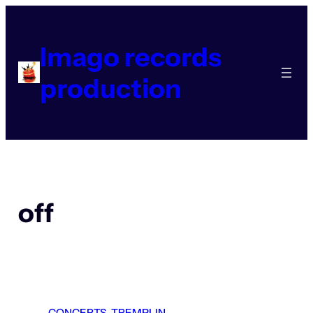
Aller
au
contenu
Imago records
production
off
CONCERTS
, 
TREMPLIN