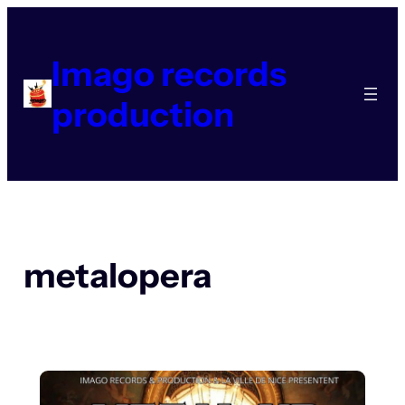
Aller
au
contenu
Imago records
production
metalopera