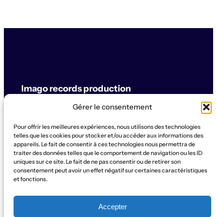
Imago records production
Gérer le consentement
label & artistes
Pour offrir les meilleures expériences, nous utilisons des technologies
© Imago records production
telles que les cookies pour stocker et/ou accéder aux informations des
appareils. Le fait de consentir à ces technologies nous permettra de
traiter des données telles que le comportement de navigation ou les ID
SUPPORT
uniques sur ce site. Le fait de ne pas consentir ou de retirer son
Artistes
Concerts
Label
Production
Boutique
La Ruche
consentement peut avoir un effet négatif sur certaines caractéristiques
et fonctions.
Contact
Qui sommes-nous?
SOCIAL
Accepter