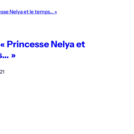
« Princesse Nelya et
s… »
21