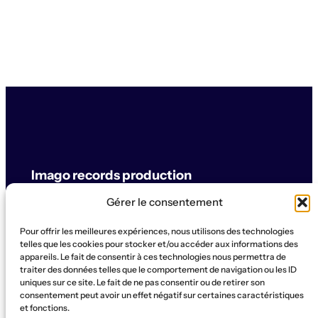
Imago records production
Gérer le consentement
label & artistes
Pour offrir les meilleures expériences, nous utilisons des technologies
© Imago records production
telles que les cookies pour stocker et/ou accéder aux informations des
appareils. Le fait de consentir à ces technologies nous permettra de
traiter des données telles que le comportement de navigation ou les ID
SUPPORT
uniques sur ce site. Le fait de ne pas consentir ou de retirer son
Artistes
Concerts
Label
Production
Boutique
La Ruche
consentement peut avoir un effet négatif sur certaines caractéristiques
et fonctions.
Contact
Qui sommes-nous?