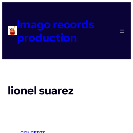
Aller
au
contenu
Imago records
production
lionel suarez
CONCERTS