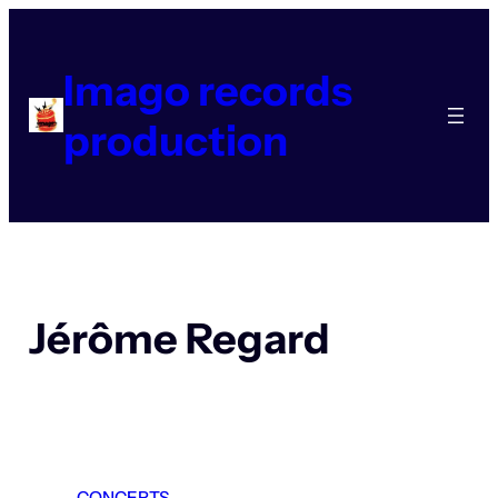
Aller
au
contenu
Imago records
production
Jérôme Regard
CONCERTS