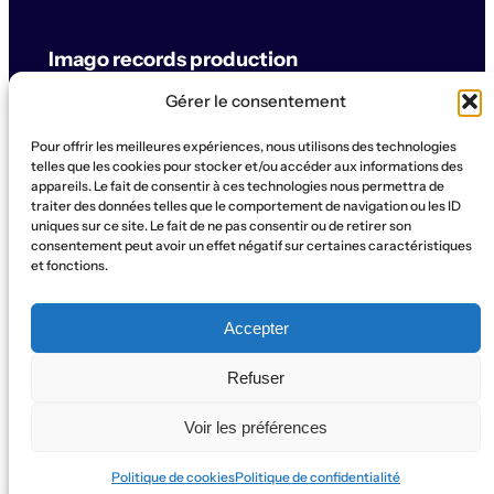
Imago records production
Gérer le consentement
label & artistes
Pour offrir les meilleures expériences, nous utilisons des technologies
© Imago records production
telles que les cookies pour stocker et/ou accéder aux informations des
appareils. Le fait de consentir à ces technologies nous permettra de
traiter des données telles que le comportement de navigation ou les ID
SUPPORT
uniques sur ce site. Le fait de ne pas consentir ou de retirer son
Artistes
Concerts
Label
Production
Boutique
La Ruche
consentement peut avoir un effet négatif sur certaines caractéristiques
et fonctions.
Contact
Qui sommes-nous?
SOCIAL
Accepter
Instagram
WhatsApp
Facebook
YouTube
Refuser
Voir les préférences
Politique de cookies
Politique de confidentialité