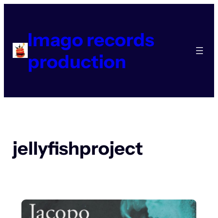
Aller
au
contenu
Imago records
production
jellyfishproject