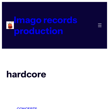
Aller
au
contenu
Imago records
production
hardcore
CONCERTS