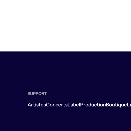
SUPPORT
Artistes
Concerts
Label
Production
Boutique
L